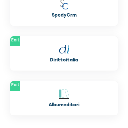
SpedyCrm
Exit
Dirittoitalia
Exit
Albumeditori